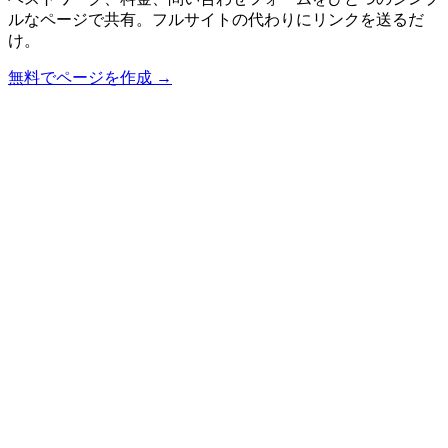
ルなページで共有。フルサイトの代わりにリンクを送るだ
け。
無料でページを作成
→
L
LinkAsia
プロダクト
AI インポート
料金プラン
クリエイター向け
クリエイター
写真家
ミュージシャン
コーチ
タロット占い師
カ
フェ・レストラン
講師・チューター
フリーランス
イベント
美
容サロン
パーソナルトレーナー
中小企業
都市別