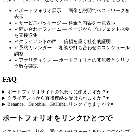
✓
ポートフォリオ展示 — 画像と説明でベストワークを
表示
✓
サービスパッケージ — 料金と内容を一覧表示
✓
問い合わせフォーム — ページからプロジェクト概要
を直接収集
✓
クライアントの声 — 信頼を築く社会的証明
✓
予約カレンダー — 相談や打ち合わせのスケジュール
調整
✓
アナリティクス — ポートフォリオの閲覧者とクリッ
ク数を確認
FAQ
ポートフォリオサイトの代わりに使えますか？
▾
クライアントから直接連絡を受けられますか？
▾
Behance、Dribbble、GitHubにリンクできますか？
▾
ポートフォリオをリンクひとつで
ベストワーク、料金、問い合わせフォームをひとつのシンプ