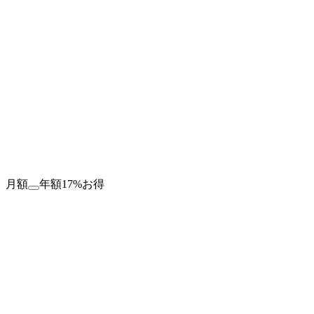
月額
年額
17%お得
US$
0.00
/月
バイオリンクページ1つ