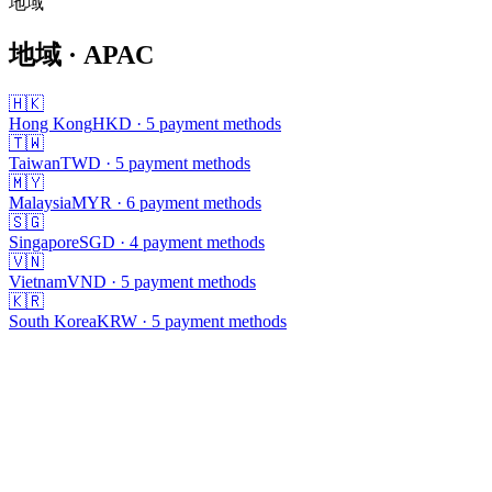
地域
読み込み中...
地域
· APAC
🇭🇰
Hong Kong
HKD
·
5
payment methods
🇹🇼
Taiwan
TWD
·
5
payment methods
🇲🇾
Malaysia
MYR
·
6
payment methods
🇸🇬
Singapore
SGD
·
4
payment methods
🇻🇳
Vietnam
VND
·
5
payment methods
🇰🇷
South Korea
KRW
·
5
payment methods