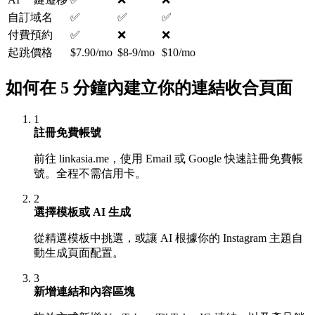
自訂域名
✅
✅
✅
付費預約
✅
❌
❌
起跳價格
$7.90/mo
$8-9/mo
$10/mo
如何在 5 分鐘內建立你的連結收合頁面
1
註冊免費帳號
前往 linkasia.me，使用 Email 或 Google 快速註冊免費帳
號。全程不需信用卡。
2
選擇模板或 AI 生成
從精選模板中挑選，或讓 AI 根據你的 Instagram 主題自
動生成頁面配置。
3
新增連結和內容區塊