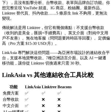
下），且沒有點擊分析、台幣收款、表單與品牌自訂功能。你
想完整呈現 YouTube 頻道、IG 商店、粉絲團、最新作品、
Linktree 替代頁、抖內收款……5 條原生 link 不夠用，更無法
變現。
傳統解法是用 Linktree，但它有幾個痛點：不支援台幣收款
（收到的是美金，匯損+手續費高）、英文介面（對純中文用
戶不友善）、無在地客服（問問題要跨時區等回覆）、定價偏
高（Pro 方案 $15-30 USD/月）。
LinkAsia 專門解決這些問題——為亞洲市場設計的連結收合平
台，支援本地貨幣收款、7種亞洲語言介面、以及 AI 一鍵遷
移功能，讓你從 Linktree 切換過來只需 30 秒。
LinkAsia vs 其他連結收合工具比較
功能
LinkAsia
Linktree
Beacons
免費方案
✅
✅
✅
台幣收款
✅
❌
❌
中文介面
✅
❌
❌
AI 一鍵遷移
✅
❌
❌