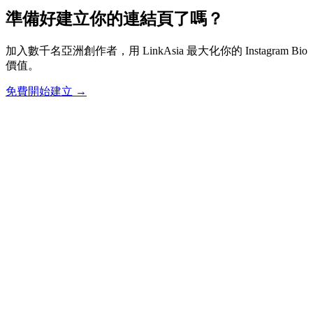
準備好建立你的連結頁了嗎？
加入數千名亞洲創作者，用 LinkAsia 最大化你的 Instagram Bio
價值。
免費開始建立
→
L
LinkAsia
Product
AI Import
Pricing
For Creators
Creators
Photographers
Musicians
Coaches
Tarot Readers
Cafés &
Restaurants
Tutors & Teachers
Freelancers
Events &
Workshops
Beauty & Salons
Personal Trainers
Small Business
Cities