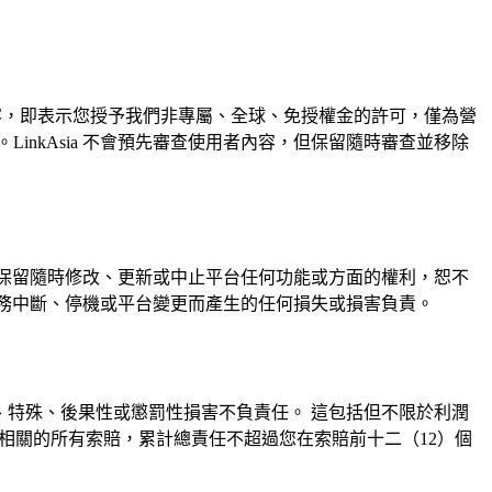
上發布內容，即表示您授予我們非專屬、全球、免授權金的許可，僅為營
nkAsia 不會預先審查使用者內容，但保留隨時審查並移除
我們保留隨時修改、更新或中止平台任何功能或方面的權利，恕不
因服務中斷、停機或平台變更而產生的任何損失或損害負責。
然、特殊、後果性或懲罰性損害不負責任。 這包括但不限於利潤
產生或相關的所有索賠，累計總責任不超過您在索賠前十二（12）個