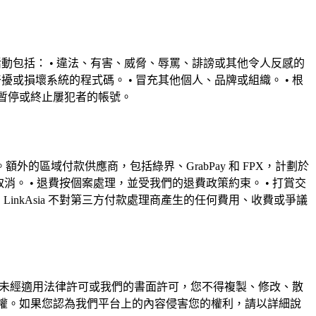
容和活動包括： • 違法、有害、威脅、辱罵、誹謗或其他令人反感的
擾或損壞系統的程式碼。 • 冒充其他個人、品牌或組織。 • 根
下暫停或終止屢犯者的帳號。
。額外的區域付款供應商，包括綠界、GrabPay 和 FPX，計劃於
。 • 退費按個案處理，並受我們的退費政策約束。 • 打賞交
 • LinkAsia 不對第三方付款處理商產生的任何費用、收費或爭議
保護。 未經適用法律許可或我們的書面許可，您不得複製、修改、散
財產權。如果您認為我們平台上的內容侵害您的權利，請以詳細說