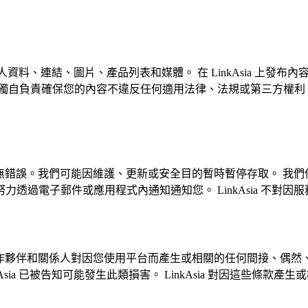
括個人資料、連結、圖片、產品列表和媒體。 在 LinkAsia 
自負責確保您的內容不違反任何適用法律、法規或第三方權利。Li
中斷或無錯誤。我們可能因維護、更新或安全目的暫時暫停存取。 
透過電子郵件或應用程式內通知通知您。 LinkAsia 不對
工、合作夥伴和關係人對因您使用平台而產生或相關的任何間接、偶
sia 已被告知可能發生此類損害。 LinkAsia 對因這些條款