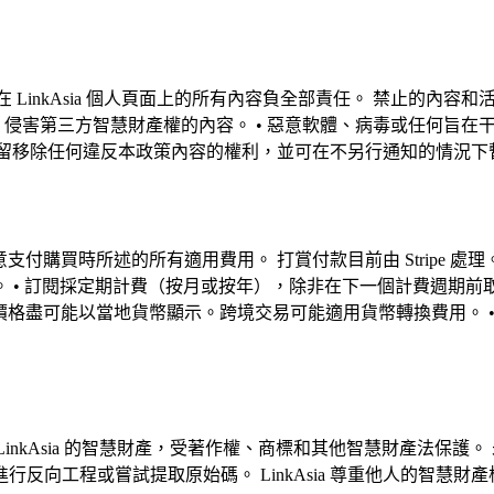
布在 LinkAsia 個人頁面上的所有內容負全部責任。 禁止的內
 侵害第三方智慧財產權的內容。 • 惡意軟體、病毒或任何旨在干
ia 保留移除任何違反本政策內容的權利，並可在不另行通知的情況
支付購買時所述的所有適用費用。 打賞付款目前由 Stripe 處理
• 訂閱採定期計費（按月或按年），除非在下一個計費週期前取消
1%。 • 所有價格盡可能以當地貨幣顯示。跨境交易可能適用貨幣轉換費用。
為 LinkAsia 的智慧財產，受著作權、商標和其他智慧財產法
反向工程或嘗試提取原始碼。 LinkAsia 尊重他人的智慧