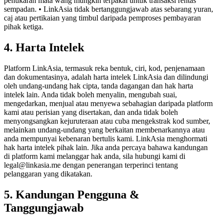
penukaran mata wang mungkin terpakai untuk transaksi rentas
sempadan. • LinkAsia tidak bertanggungjawab atas sebarang yuran,
caj atau pertikaian yang timbul daripada pemproses pembayaran
pihak ketiga.
4. Harta Intelek
Platform LinkAsia, termasuk reka bentuk, ciri, kod, penjenamaan
dan dokumentasinya, adalah harta intelek LinkAsia dan dilindungi
oleh undang-undang hak cipta, tanda dagangan dan hak harta
intelek lain. Anda tidak boleh menyalin, mengubah suai,
mengedarkan, menjual atau menyewa sebahagian daripada platform
kami atau perisian yang disertakan, dan anda tidak boleh
menyongsangkan kejuruteraan atau cuba mengekstrak kod sumber,
melainkan undang-undang yang berkaitan membenarkannya atau
anda mempunyai kebenaran bertulis kami. LinkAsia menghormati
hak harta intelek pihak lain. Jika anda percaya bahawa kandungan
di platform kami melanggar hak anda, sila hubungi kami di
legal@linkasia.me dengan penerangan terperinci tentang
pelanggaran yang dikatakan.
5. Kandungan Pengguna &
Tanggungjawab