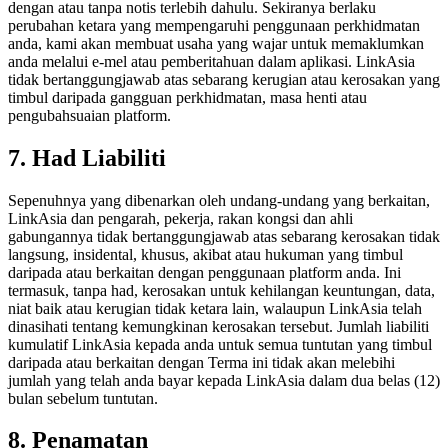
dengan atau tanpa notis terlebih dahulu. Sekiranya berlaku
perubahan ketara yang mempengaruhi penggunaan perkhidmatan
anda, kami akan membuat usaha yang wajar untuk memaklumkan
anda melalui e-mel atau pemberitahuan dalam aplikasi. LinkAsia
tidak bertanggungjawab atas sebarang kerugian atau kerosakan yang
timbul daripada gangguan perkhidmatan, masa henti atau
pengubahsuaian platform.
7. Had Liabiliti
Sepenuhnya yang dibenarkan oleh undang-undang yang berkaitan,
LinkAsia dan pengarah, pekerja, rakan kongsi dan ahli
gabungannya tidak bertanggungjawab atas sebarang kerosakan tidak
langsung, insidental, khusus, akibat atau hukuman yang timbul
daripada atau berkaitan dengan penggunaan platform anda. Ini
termasuk, tanpa had, kerosakan untuk kehilangan keuntungan, data,
niat baik atau kerugian tidak ketara lain, walaupun LinkAsia telah
dinasihati tentang kemungkinan kerosakan tersebut. Jumlah liabiliti
kumulatif LinkAsia kepada anda untuk semua tuntutan yang timbul
daripada atau berkaitan dengan Terma ini tidak akan melebihi
jumlah yang telah anda bayar kepada LinkAsia dalam dua belas (12)
bulan sebelum tuntutan.
8. Penamatan