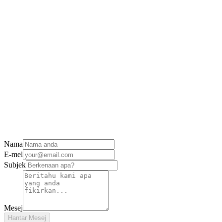
L
Mulakan Percuma
Nama
E-mel
Subjek
Mesej
Hantar Mesej