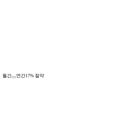
월간
연간
17% 절약
US$
0.00
/월
바이오 링크 페이지 1개