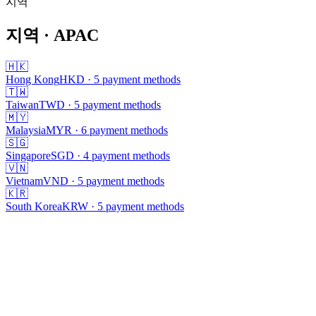
지역
로딩 중...
지역
· APAC
🇭🇰
Hong Kong
HKD
·
5
payment methods
🇹🇼
Taiwan
TWD
·
5
payment methods
🇲🇾
Malaysia
MYR
·
6
payment methods
🇸🇬
Singapore
SGD
·
4
payment methods
🇻🇳
Vietnam
VND
·
5
payment methods
🇰🇷
South Korea
KRW
·
5
payment methods