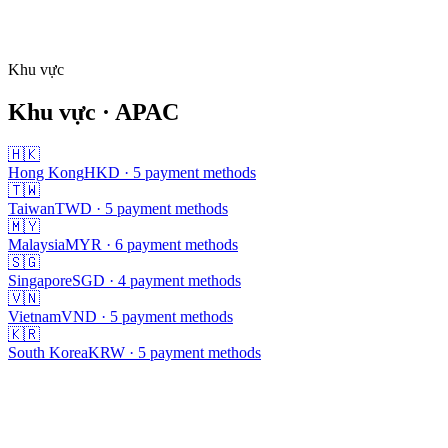
Phí giao dịch tip 1%
Thanh toán đa tiền tệ (TWD, HKD, SGD, MYR, USD)
Khu vực
Đang tải...
Khu vực
· APAC
🇭🇰
Hong Kong
HKD
·
5
payment methods
🇹🇼
Taiwan
TWD
·
5
payment methods
🇲🇾
Malaysia
MYR
·
6
payment methods
🇸🇬
Singapore
SGD
·
4
payment methods
🇻🇳
Vietnam
VND
·
5
payment methods
🇰🇷
South Korea
KRW
·
5
payment methods